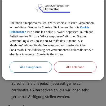
Überarbeitung der Dateien mit speziellen
Programmen muss gelernt sein - zumal eine
Nachbearbeitung nicht immer zu vollständiger
Um Ihnen ein optimales Benutzererlebnis zu bieten, verwenden
Barrierefreiheit führt. Zudem werden auch PDF-
wir auf dieser Webseite Cookies. Sie können über die
Cookie
Dokumente von Dritten übermittelt. Diese können
Präferenzen
Ihre aktuelle Cookie Auswahl anpassen. Durch das
Betätigen des Buttons "Alle akzeptieren" stimmen Sie der
zwar beschreibbar gemacht und vereinfacht werden,
Verwendung aller Cookies zu. Mithilfe des Buttons "Alle
allerdings können diese nicht vollständig barrierefrei
ablehnen" lehnen Sie der Verwendung nicht erforderlicher
Cookies ab. Eine Auflistung der verwendeten Cookies finden Sie
überarbeitet werden. Die Mitarbeiterkapazität der
ebenfalls in unseren Cookie Präferenzen.
Gemeinde, kann ein solch umfangreiches
Unterfangen derzeit nicht nicht dauerhaft in Ihren
Alle akzeptieren
Alle ablehnen
Prozessen etablieren. Deshalb sind unsere Mitarbeiter
in dieser Hinsicht noch nicht speziell geschult.
Sprechen Sie uns jedoch jederzeit gerne auf
barrierefreie Alternativen an, die wir Ihnen sehr
gerne zur Verfügung stellen werden.