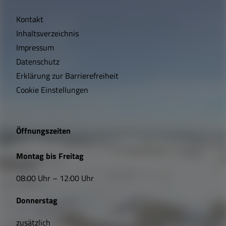
i
Kontakt
c
Inhaltsverzeichnis
h
Impressum
t
Datenschutz
Erklärung zur Barrierefreiheit
i
Cookie Einstellungen
g
e
Öffnungszeiten
L
Montag bis Freitag
i
08:00 Uhr – 12:00 Uhr
n
Donnerstag
k
zusätzlich