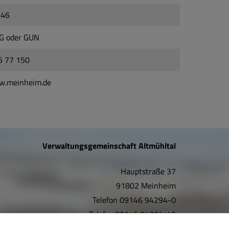
146
 oder GUN
5 77 150
.meinheim.de
Verwaltungsgemeinschaft Altmühltal
Hauptstraße 37
91802 Meinheim
Telefon
09146 94294-0
Telefax
09146 94294-49
E-Mail:
info@vgem-altmuehltal.de