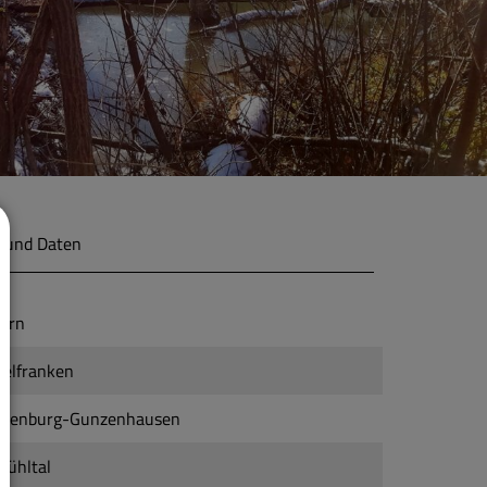
 und Daten
ern
telfranken
ßenburg-Gunzenhausen
mühltal