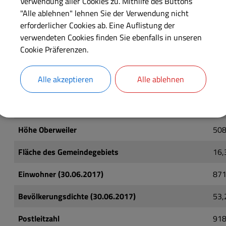
Verwendung aller Cookies zu. Mithilfe des Buttons
Ortsteile, Weiler
und Einzelhöfe
Mei
"Alle ablehnen" lehnen Sie der Verwendung nicht
erforderlicher Cookies ab. Eine Auflistung der
Pap
verwendeten Cookies finden Sie ebenfalls in unseren
Blo
Cookie Präferenzen.
Höhe Meinheim
431
Alle akzeptieren
Alle ablehnen
Höhe Kurzenaltheim
459
Höhe Wolfsbronn
477
Höhe Oberweiler
508
Fläche des Gemeindegebiets
16,
Einwohner (30.06.2017)
87
Bevölkerungsdichte (30.06.2017)
53,
Postleitzahl
91