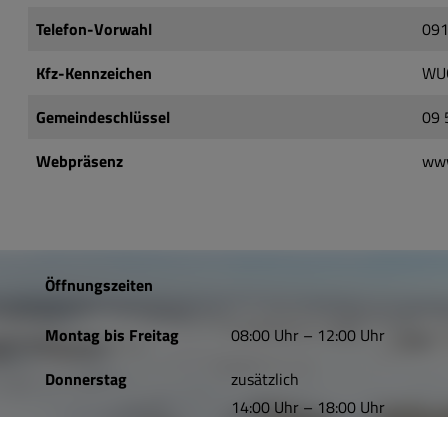
Telefon-Vorwahl
09
Kfz-Kennzeichen
WUG
Gemeindeschlüssel
09 
Webpräsenz
www
Öffnungszeiten
Montag bis Freitag
08:00 Uhr – 12:00 Uhr
Donnerstag
zusätzlich
14:00 Uhr – 18:00 Uhr