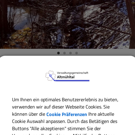
Verwaltungsgemeinschaft
Gemeinde Meinheim
Zahlen
Bundesland
Bay
Um Ihnen ein optimales Benutzererlebnis zu bieten,
Regierungsbezirk
Mit
verwenden wir auf dieser Webseite Cookies. Sie
können über die
Cookie Präferenzen
Ihre aktuelle
Landkreis
Wei
Cookie Auswahl anpassen. Durch das Betätigen des
Buttons "Alle akzeptieren" stimmen Sie der
Verwaltungsgemeinschaft
Alt