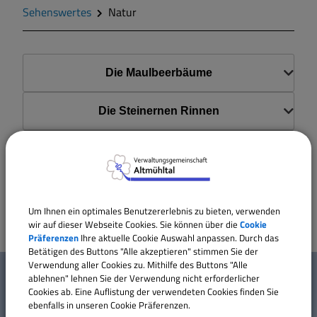
Zahlen und Daten
Sehenswertes
Natur
Gegend
Die Maulbeerbäume
Geschichte
Die Steinernen Rinnen
Wappen
Der Mühlbach
Gemeinderat
Die Linden
Um Ihnen ein optimales Benutzererlebnis zu bieten, verwenden
Gemeindeteile
wir auf dieser Webseite Cookies. Sie können über die
Cookie
Präferenzen
Ihre aktuelle Cookie Auswahl anpassen. Durch das
Betätigen des Buttons "Alle akzeptieren" stimmen Sie der
W
Dorfwettbewerb
Verwendung aller Cookies zu. Mithilfe des Buttons "Alle
Mehr entdecken
ablehnen" lehnen Sie der Verwendung nicht erforderlicher
i
Cookies ab. Eine Auflistung der verwendeten Cookies finden Sie
Mitteilungsblatt
ebenfalls in unseren Cookie Präferenzen.
Kontakt