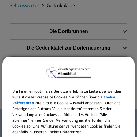
Zahlen und Daten
Sehenswertes
Gedenkplätze
Gegend
Die Dorfbrunnen
Geschichte
Die Gedenktafel zur Dorferneuerung
Wappen
Der Steinerne Mann
Gemeinderat
Das Kriegerdenkmal
Um Ihnen ein optimales Benutzererlebnis zu bieten, verwenden
Gemeindeteile
wir auf dieser Webseite Cookies. Sie können über die
Cookie
Präferenzen
Ihre aktuelle Cookie Auswahl anpassen. Durch das
Betätigen des Buttons "Alle akzeptieren" stimmen Sie der
W
Dorfwettbewerb
Verwendung aller Cookies zu. Mithilfe des Buttons "Alle
Mehr entdecken
ablehnen" lehnen Sie der Verwendung nicht erforderlicher
i
Cookies ab. Eine Auflistung der verwendeten Cookies finden Sie
Mitteilungsblatt
ebenfalls in unseren Cookie Präferenzen.
Kontakt