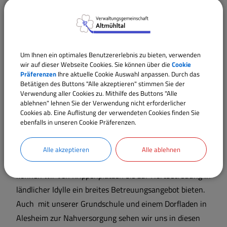
und Energieproduktion verbinden sich mit
naturbelassenen Gebieten zu einem harmonischen
Gesamtbild, wo es für vielerlei Aktivitäten die
passenden Bereiche gibt.
Um Ihnen ein optimales Benutzererlebnis zu bieten, verwenden
wir auf dieser Webseite Cookies. Sie können über die
Cookie
Die wirtschaftliche Infrastruktur besticht durch
Präferenzen
Ihre aktuelle Cookie Auswahl anpassen. Durch das
interessante Kontraste, neben traditionellen
Betätigen des Buttons "Alle akzeptieren" stimmen Sie der
Verwendung aller Cookies zu. Mithilfe des Buttons "Alle
Handwerksbetrieben, verschiedenen Dienstleistern und
ablehnen" lehnen Sie der Verwendung nicht erforderlicher
gutbürgerlicher Gastronomie, wissen wir auch
Cookies ab. Eine Auflistung der verwendeten Cookies finden Sie
ebenfalls in unseren Cookie Präferenzen.
innovative, zukunftsweisende Aktivitäten bei uns
beheimatet.
Alle akzeptieren
Alle ablehnen
Mit zwei Kindergärten in Alesheim und Trommetsheim
können wir von Krippenplätzen bis zur Hortbetreuung in
ländlicher Idylle ein breites Betreuungsangebot bieten.
Auch mit unserer Grundschule und einem Dorfladen in
Alesheim zur Nahversorgung sehen wir uns in diesen