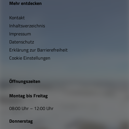
Mehr entdecken
i
Kontakt
c
Inhaltsverzeichnis
h
Impressum
t
Datenschutz
Erklärung zur Barrierefreiheit
i
Cookie Einstellungen
g
e
Öffnungszeiten
L
Montag bis Freitag
i
08:00 Uhr – 12:00 Uhr
n
Donnerstag
k